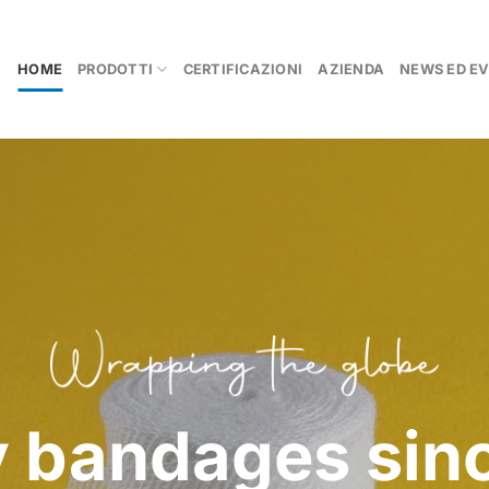
HOME
PRODOTTI
CERTIFICAZIONI
AZIENDA
NEWS ED EV
y bandages sin